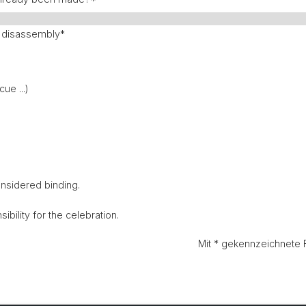
d disassembly
*
ue ...)
onsidered binding.
ibility for the celebration.
Mit
*
gekennzeichnete Fe