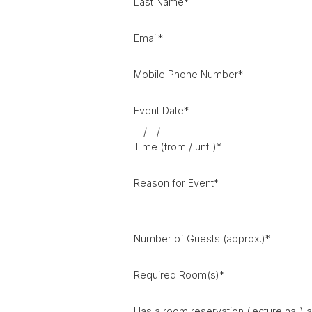
Last Name
*
Email
*
Mobile Phone Number
*
Event Date
*
Time (from / until)
*
Reason for Event
*
Number of Guests (approx.)
*
Required Room(s)
*
Has a room reservation (lecture hall