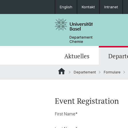
English
Kontakt
Intranet
Departement
Chemie
Aktuelles
Depart
Departement
Formulare
News
Standorte und Anfahrt
Anorganische Chemie
Bachelor
Sicherheit und Notfall
Synthese & Katalyse
Studieninteressierte
Event Registration
Kontakt
Analytische Chemie
First Name
*
AlumniChemie
Scientific Advisory Board