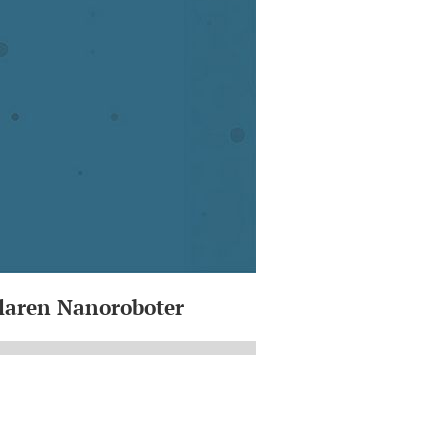
From mechanism t
laren Nanoroboter