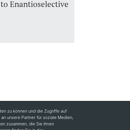
to Enantioselective
en zu können und die Zugriffe auf
n unsere Partner für soziale Medien,
Social Media
aten zusammen, die Sie ihnen