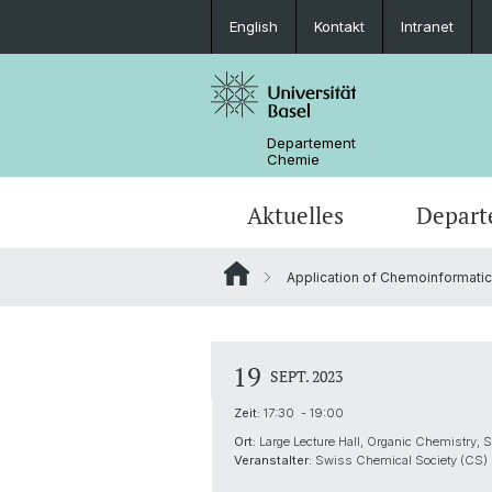
English
Kontakt
Intranet
Departement
Chemie
Aktuelles
Depart
Application of Chemoinformatics
News
Standorte und Anfahrt
Anorganische Chemie
Bachelor
Sicherheit und Notfall
Synthese & Katalyse
Studieninteressierte
19
SEPT. 2023
Kontakt
Analytische Chemie
Zeit:
17:30 - 19:00
Ort:
Large Lecture Hall, Organic Chemistry, 
AlumniChemie
Scientific Advisory Board
Veranstalter:
Swiss Chemical Society (CS)