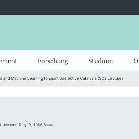
ement
Forschung
Studium
O
 and Machine Learning to Enantioselective Catalysis (SCS Lecture)
Veranstaltungen
Organisation
Organische Chemie
Master
Servic
Physik
Doktor
Geschichte
Nanomaterialien
Dokumente
Formul
Theore
Anspre
ERC Candidates/Applications
Chemische Biologie
SNSF C
Forschu
St. Johanns-Ring 19, 4056 Basel
Offene Stellen und Stipendien
Netzwerke
Publik