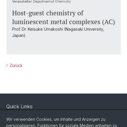
Veranstalter:
Department of Chemistry
Host-guest chemistry of
luminescent metal complexes (AC)
Prof. Dr. Keisuke Umakoshi (Nagasaki University,
Japan)
Zurück
Quick Links
Sicherheit und Notfall
Wir verwenden Cookies, um Inhalte und Anzeigen zu
Intranet
personalisieren, Funktionen für soziale Medien anbieten zu