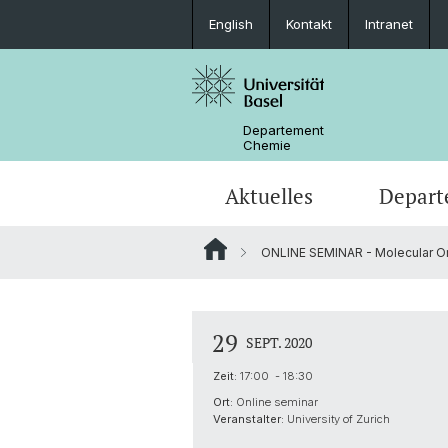
English
Kontakt
Intranet
Departement
Chemie
Aktuelles
Depart
ONLINE SEMINAR - Molecular Or
News
Standorte und Anfahrt
Anorganische Chemie
Bachelor
Sicherheit und Notfall
Synthese & Katalyse
Studieninteressierte
29
SEPT. 2020
Kontakt
Analytische Chemie
Zeit:
17:00 - 18:30
Ort:
Online seminar
AlumniChemie
Scientific Advisory Board
Veranstalter:
University of Zurich