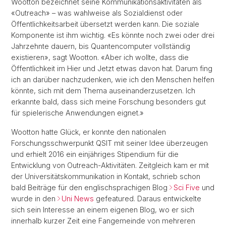
Wootton bezeichnet seine Kommunikationsaktivitäten als
«Outreach» – was wahlweise als Sozialdienst oder
Öffentlichkeitsarbeit übersetzt werden kann. Die soziale
Komponente ist ihm wichtig. «Es könnte noch zwei oder drei
Jahrzehnte dauern, bis Quantencomputer vollständig
existieren», sagt Wootton. «Aber ich wollte, dass die
Öffentlichkeit im Hier und Jetzt etwas davon hat. Darum fing
ich an darüber nachzudenken, wie ich den Menschen helfen
könnte, sich mit dem Thema auseinanderzusetzen. Ich
erkannte bald, dass sich meine Forschung besonders gut
für spielerische Anwendungen eignet.»
Wootton hatte Glück, er konnte den nationalen
Forschungsschwerpunkt QSIT mit seiner Idee überzeugen
und erhielt 2016 ein einjähriges Stipendium für die
Entwicklung von Outreach-Aktivitäten. Zeitgleich kam er mit
der Universitätskommunikation in Kontakt, schrieb schon
bald Beiträge für den englischsprachigen Blog
Sci Five
und
wurde in den
Uni News
gefeatured. Daraus entwickelte
sich sein Interesse an einem eigenen Blog, wo er sich
innerhalb kurzer Zeit eine Fangemeinde von mehreren