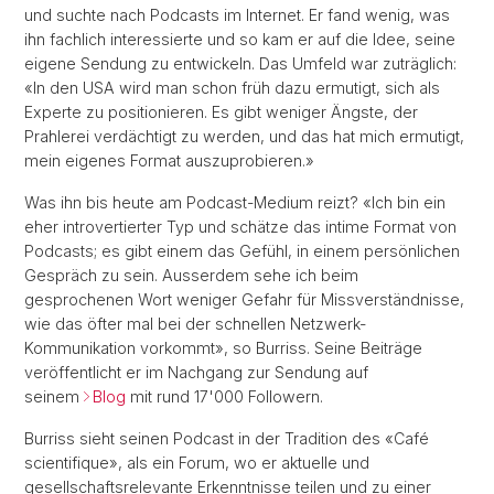
und suchte nach Podcasts im Internet. Er fand wenig, was
ihn fachlich interessierte und so kam er auf die Idee, seine
eigene Sendung zu entwickeln. Das Umfeld war zuträglich:
«In den USA wird man schon früh dazu ermutigt, sich als
Experte zu positionieren. Es gibt weniger Ängste, der
Prahlerei verdächtigt zu werden, und das hat mich ermutigt,
mein eigenes Format auszuprobieren.»
Was ihn bis heute am Podcast-Medium reizt? «Ich bin ein
eher introvertierter Typ und schätze das intime Format von
Podcasts; es gibt einem das Gefühl, in einem persönlichen
Gespräch zu sein. Ausserdem sehe ich beim
gesprochenen Wort weniger Gefahr für Missverständnisse,
wie das öfter mal bei der schnellen Netzwerk-
Kommunikation vorkommt», so Burriss. Seine Beiträge
veröffentlicht er im Nachgang zur Sendung auf
seinem
Blog
mit rund 17'000 Followern.
Burriss sieht seinen Podcast in der Tradition des «Café
scientifique», als ein Forum, wo er aktuelle und
gesellschaftsrelevante Erkenntnisse teilen und zu einer