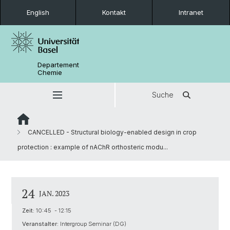
English
Kontakt
Intranet
Departement
Chemie
Suche
CANCELLED - Structural biology-enabled design in crop
protection : example of nAChR orthosteric modu...
24
JAN. 2023
Zeit:
10:45 - 12:15
Veranstalter:
Intergroup Seminar (DG)