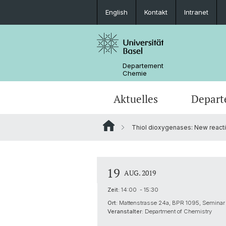
English
Kontakt
Intranet
Departement
Chemie
Aktuelles
Depart
Thiol dioxygenases: New react
News
Standorte und Anfahrt
Anorganische Chemie
Bachelor
Sicherheit und Notfall
Synthese & Katalyse
Studieninteressierte
19
AUG. 2019
Kontakt
Analytische Chemie
Zeit:
14:00 - 15:30
Ort:
Mattenstrasse 24a, BPR 1095, Semina
AlumniChemie
Scientific Advisory Board
Veranstalter:
Department of Chemistry