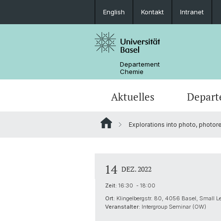
English
Kontakt
Intranet
Departement
Chemie
Aktuelles
Depart
Explorations into photo, photor
News
Standorte und Anfahrt
Anorganische Chemie
Bachelor
Sicherheit und Notfall
Synthese & Katalyse
Studieninteressierte
14
DEZ. 2022
Kontakt
Analytische Chemie
Zeit:
16:30 - 18:00
Ort:
Klingelbergstr. 80, 4056 Basel, Small L
AlumniChemie
Scientific Advisory Board
Veranstalter:
Intergroup Seminar (OW)