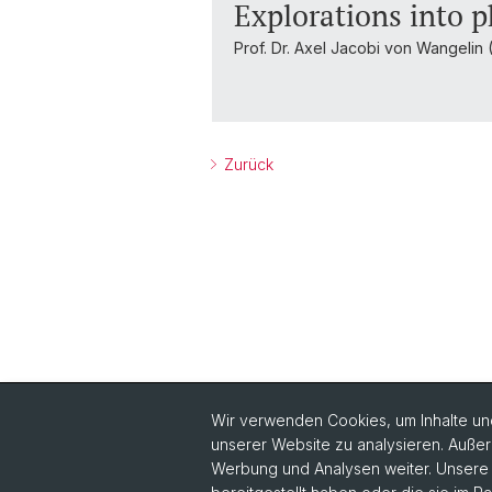
Explorations into 
Prof. Dr. Axel Jacobi von Wangelin
Zurück
Wir verwenden Cookies, um Inhalte und
unserer Website zu analysieren. Außer
Quick Links
Werbung und Analysen weiter. Unsere P
Sicherheit und Notfall
Vo