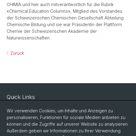
CHIMIA und hier auch mitverantwortlich für die Rubrik
«Chemical Education Columns», Mitglied des Vorstandes
der Schweizerischen Chemischen Gesellschaft Abteilung
Chemische Bildung und sie war Präsidentin der Plattform
Chemie der Schweizerischen Akademie der
Naturwissenschaften.
Zurück
Quick Links
Sicherheit und Notfall
Wir verwenden Cookies, um Inhalte und Anzeigen zu
Intranet
personalisieren, Funktionen für soziale Medien anbieten zu
können und die Zugriffe auf unserer Website zu analysieren.
Vorlesungsverzeichnis
Außerdem geben wir Informationen zu Ihrer Verwendung