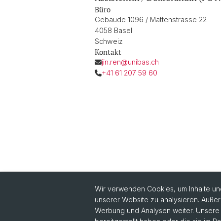
Büro
Gebäude 1096 / Mattenstrasse 22
4058 Basel
Schweiz
Kontakt
jin.ren@unibas.ch
+41 61 207 59 60
Wir verwenden Cookies, um Inhalte und
unserer Website zu analysieren. Außer
Quick Links
Werbung und Analysen weiter. Unsere P
Sicherheit und Notfall
Vo