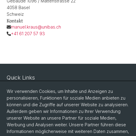
Gebäude 1096 / Mattenstrasse 22
4058 Basel
Schweiz
Kontakt
manuel.kraus@unibas.ch
+41 61 207 57 93
Quick Links
Sicherheit und Notfall
Wir verwenden Cookies, um Inhalte und Anzeigen zu
Intranet
personalisieren, Funktionen für soziale Medien anbieten zu
können und die Zugriffe auf unserer Website zu analysieren.
Vorlesungsverzeichnis
Außerdem geben wir Informationen zu Ihrer Verwendung
Raumtool Universität Basel
unserer Website an unsere Partner für soziale Medien,
Werbung und Analysen weiter. Unsere Partner führen diese
Informationen möglicherweise mit weiteren Daten zusammen,