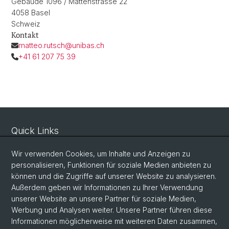
Gebäude 1096 / Mattenstrasse 22
4058 Basel
Schweiz
Kontakt
matteo.rutsch@unibas.ch
+41 61 207 75 39
Quick Links
Sicherheit und Notfall
Wir verwenden Cookies, um Inhalte und Anzeigen zu
Intranet
personalisieren, Funktionen für soziale Medien anbieten zu
können und die Zugriffe auf unserer Website zu analysieren.
Vorlesungsverzeichnis
Außerdem geben wir Informationen zu Ihrer Verwendung
Raumtool Universität Basel
unserer Website an unsere Partner für soziale Medien,
Werbung und Analysen weiter. Unsere Partner führen diese
Informationen möglicherweise mit weiteren Daten zusammen,