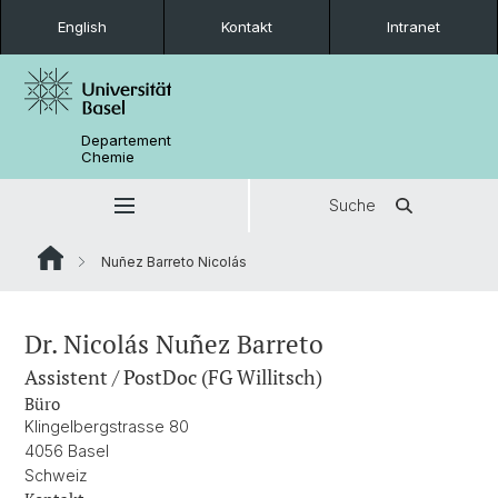
English
Kontakt
Intranet
Departement
Chemie
Suche
Nuñez Barreto Nicolás
Dr. Nicolás Nuñez Barreto
Assistent / PostDoc (FG Willitsch)
Büro
Klingelbergstrasse 80
4056 Basel
Schweiz