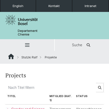
English
Kontakt
Intranet
Departement
Chemie
Suche
Stutzki Ralf
Projekte
Projects
TITEL
MITGLIED (KAT.
STATUS
1)