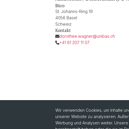
Büro
St. Johanns-Ring 19
4056 Basel
Schweiz
Kontakt
dorothee.wagner@unibas.ch
+41 61 207 11 07
Wir verwenden Cookies, um Inhalte und
unserer Website zu analysieren. Außer
Quick Links
Werbung und Analysen weiter. Unsere P
Sicherheit und Notfall
Vo