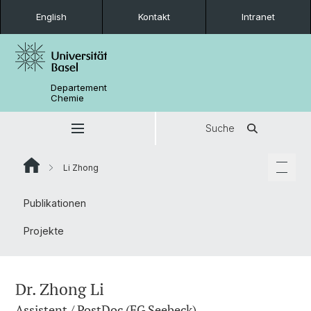
English
Kontakt
Intranet
Departement
Chemie
Suche
Li Zhong
Publikationen
Projekte
Dr. Zhong Li
Assistent / PostDoc (FG Seebeck)