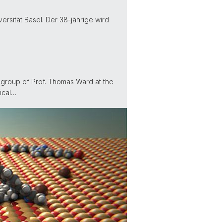
ersität Basel. Der 38-jährige wird
 group of Prof. Thomas Ward at the
ical…