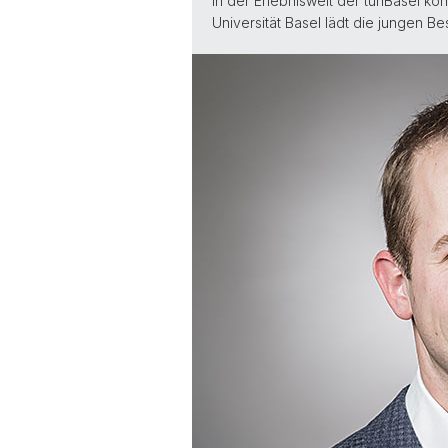
In der Erlebniswelt der tunBasel k
Universität Basel lädt die jungen B