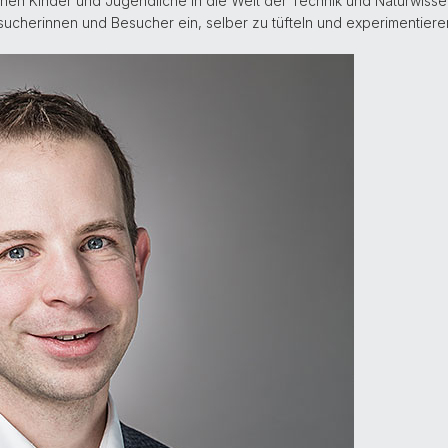
önnen Kinder und Jugendliche in die Welt der Technik und Naturwiss
esucherinnen und Besucher ein, selber zu tüfteln und experimentiere